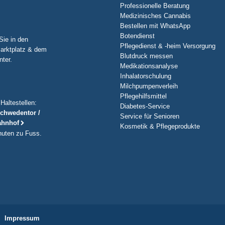
Professionelle Beratung
Medizinisches Cannabis
Bestellen mit WhatsApp
Botendienst
Sie in den
Pflegedienst & -heim Versorgung
arktplatz & dem
Blutdruck messen
nter.
Medikationsanalyse
Inhalatorschulung
Milchpumpenverleih
Pflegehilfsmittel
Haltestellen:
Diabetes-Service
Schwedentor /
Service für Senioren
ahnhof
Kosmetik & Pflegeprodukte
nuten zu Fuss.
Impressum