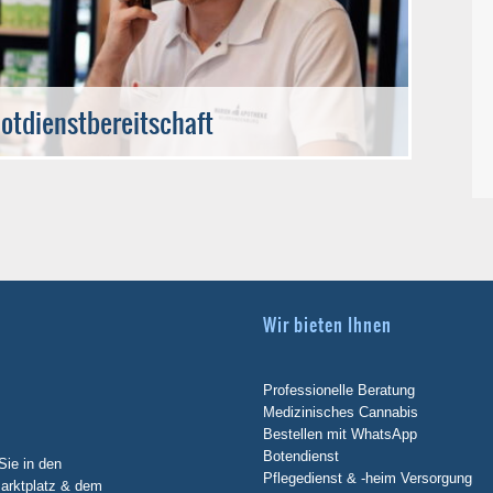
otdienstbereitschaft
Wir bieten Ihnen
Professionelle Beratung
Medizinisches Cannabis
Bestellen mit WhatsApp
Botendienst
Sie in den
Pflegedienst & -heim Versorgung
arktplatz & dem